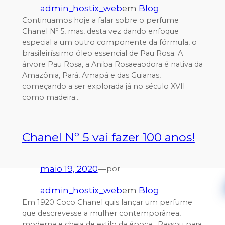
admin_hostix_web
em
Blog
Continuamos hoje a falar sobre o perfume
Chanel Nº 5, mas, desta vez dando enfoque
especial a um outro componente da fórmula, o
brasileiríssimo óleo essencial de Pau Rosa. A
árvore Pau Rosa, a Aniba Rosaeaodora é nativa da
Amazônia, Pará, Amapá e das Guianas,
começando a ser explorada já no século XVII
como madeira…
Chanel Nº 5 vai fazer 100 anos!
maio 19, 2020
—
por
admin_hostix_web
em
Blog
Em 1920 Coco Chanel quis lançar um perfume
que descrevesse a mulher contemporânea,
moderna e cheia de estilo da época. Passou para