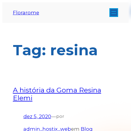
Florarome
Tag:
resina
A história da Goma Resina
Elemi
dez 5, 2020
—
por
admin_hostix_web
em
Blog